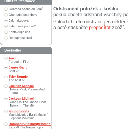
Důležité informace
Odstranění položek z košíku:
Ochrana osobních údajů
pokud chcete odstranit všechny po
Obchodní podmínky
Jak nakupovat
Pokud chcete odstranit jen někter
Jste u nás poprvé?
a poté stiskněte
přepočítat
zboží.
Kontaktujte nás
Dostupnost titulů
Bestseller
Anvil
Forged In Fire
James Gang
Best Of
Tyler Bonnie
The best of
Jackson Michael
History Past, Present And
Future
Jackson Michael
Blood On The Dance Floor -
History In The Mix
Youngbloods
Youngbloods / Earth Music /
Elephant Mountain
Domnerus/Hallberg/Erstand
Jazz At The Pawnshop -