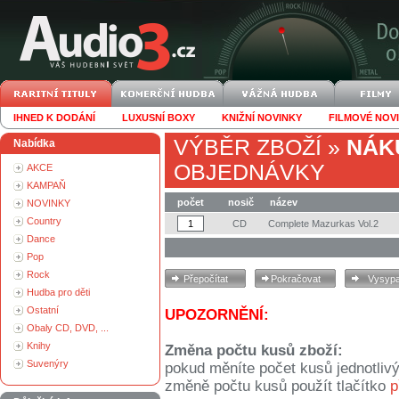
IHNED K DODÁNÍ
LUXUSNÍ BOXY
KNIŽNÍ NOVINKY
FILMOVÉ NOV
VÝBĚR ZBOŽÍ
»
NÁK
Nabídka
OBJEDNÁVKY
AKCE
KAMPAŇ
počet
nosič
název
NOVINKY
Country
CD
Complete Mazurkas Vol.2
Dance
Pop
Rock
Hudba pro děti
Ostatní
UPOZORNĚNÍ:
Obaly CD, DVD, ...
Knihy
Změna počtu kusů zboží:
Suvenýry
pokud měníte počet kusů jednotliv
změně počtu kusů použít tlačítko
p