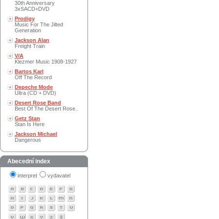
30th Anniversary
3xSACD+DVD
Prodigy
Music For The Jilted
Generation
Jackson Alan
Freight Train
V/A
Klezmer Music 1908-1927
Bartos Karl
Off The Record
Depeche Mode
Ultra (CD + DVD)
Desert Rose Band
Best Of The Desert Rose..
Getz Stan
Stan Is Here
Jackson Michael
Dangerous
Abecední index
interpret
vydavatel