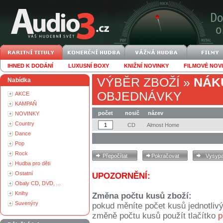
IHNED K DODÁNÍ
LUXUSNÍ BOXY
KNIŽNÍ NOVINKY
FILMOVÉ NOV
VÝBĚR ZBOŽÍ
»
NÁK
Nabídka
OBJEDNÁVKY
AKCE
KAMPAŇ
počet
nosič
název
NOVINKY
Country
CD
Almost Home
Dance
Pop
Rock
Hudba pro děti
Ostatní
UPOZORNĚNÍ:
Obaly CD, DVD, ...
Knihy
Změna počtu kusů zboží:
Suvenýry
pokud měníte počet kusů jednotliv
změně počtu kusů použít tlačítko
p