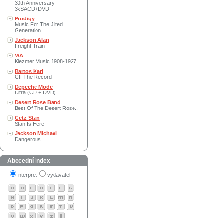
30th Anniversary
3xSACD+DVD
Prodigy
Music For The Jilted
Generation
Jackson Alan
Freight Train
V/A
Klezmer Music 1908-1927
Bartos Karl
Off The Record
Depeche Mode
Ultra (CD + DVD)
Desert Rose Band
Best Of The Desert Rose..
Getz Stan
Stan Is Here
Jackson Michael
Dangerous
Abecední index
interpret
vydavatel