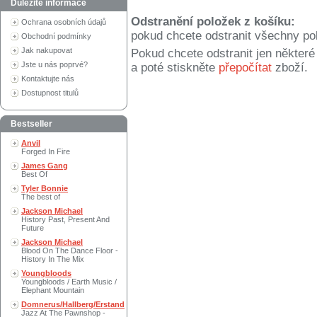
Důležité informace
Odstranění položek z košíku:
Ochrana osobních údajů
pokud chcete odstranit všechny po
Obchodní podmínky
Jak nakupovat
Pokud chcete odstranit jen někter
Jste u nás poprvé?
a poté stiskněte
přepočítat
zboží.
Kontaktujte nás
Dostupnost titulů
Bestseller
Anvil
Forged In Fire
James Gang
Best Of
Tyler Bonnie
The best of
Jackson Michael
History Past, Present And
Future
Jackson Michael
Blood On The Dance Floor -
History In The Mix
Youngbloods
Youngbloods / Earth Music /
Elephant Mountain
Domnerus/Hallberg/Erstand
Jazz At The Pawnshop -