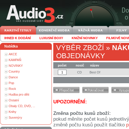
IHNED K DODÁNÍ
LUXUSNÍ BOXY
KNIŽNÍ NOVINKY
FILMOVÉ NOV
VÝBĚR ZBOŽÍ
»
NÁK
Nabídka
OBJEDNÁVKY
AKCE
KAMPAŇ
počet
nosič
název
NOVINKY
Country
CD
Best Of
Dance
Pop
Rock
Hudba pro děti
Ostatní
UPOZORNĚNÍ:
Obaly CD, DVD, ...
Knihy
Změna počtu kusů zboží:
Suvenýry
pokud měníte počet kusů jednotliv
změně počtu kusů použít tlačítko
p