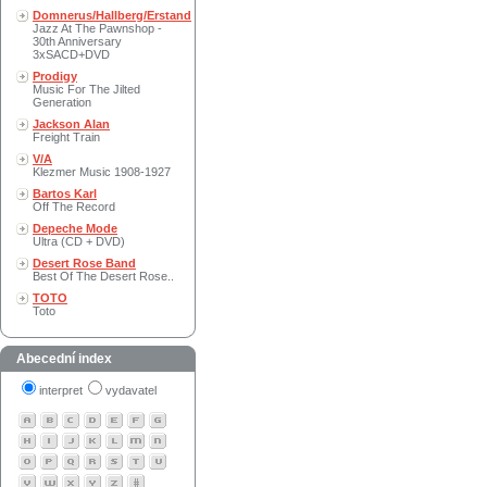
Domnerus/Hallberg/Erstand
Jazz At The Pawnshop -
30th Anniversary
3xSACD+DVD
Prodigy
Music For The Jilted
Generation
Jackson Alan
Freight Train
V/A
Klezmer Music 1908-1927
Bartos Karl
Off The Record
Depeche Mode
Ultra (CD + DVD)
Desert Rose Band
Best Of The Desert Rose..
TOTO
Toto
Abecední index
interpret
vydavatel