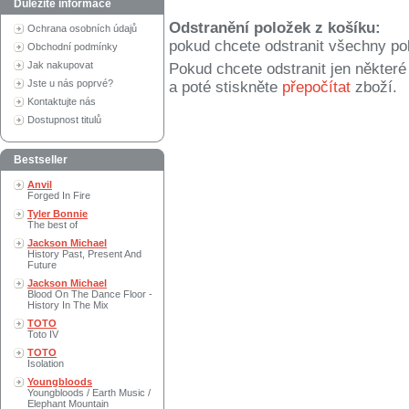
Důležité informace
Odstranění položek z košíku:
Ochrana osobních údajů
pokud chcete odstranit všechny po
Obchodní podmínky
Jak nakupovat
Pokud chcete odstranit jen někter
Jste u nás poprvé?
a poté stiskněte
přepočítat
zboží.
Kontaktujte nás
Dostupnost titulů
Bestseller
Anvil
Forged In Fire
Tyler Bonnie
The best of
Jackson Michael
History Past, Present And
Future
Jackson Michael
Blood On The Dance Floor -
History In The Mix
TOTO
Toto IV
TOTO
Isolation
Youngbloods
Youngbloods / Earth Music /
Elephant Mountain