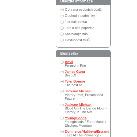
Důležité informace
Ochrana osobních údajů
Obchodní podmínky
Jak nakupovat
Jste u nás poprvé?
Kontaktujte nás
Dostupnost titulů
Bestseller
Anvil
Forged In Fire
James Gang
Best Of
Tyler Bonnie
The best of
Jackson Michael
History Past, Present And
Future
Jackson Michael
Blood On The Dance Floor -
History In The Mix
Youngbloods
Youngbloods / Earth Music /
Elephant Mountain
Domnerus/Hallberg/Erstand
Jazz At The Pawnshop -