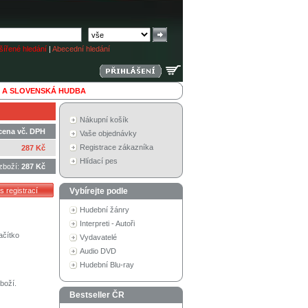
ířené hledání
|
Abecední hledání
 A SLOVENSKÁ HUDBA
Nákupní košík
cena vč. DPH
Vaše objednávky
Registrace zákazníka
287 Kč
Hlídací pes
zboží:
287 Kč
Vybírejte podle
Hudební žánry
Interpreti - Autoři
ačítko
Vydavatelé
Audio DVD
Hudební Blu-ray
boží.
Bestseller ČR