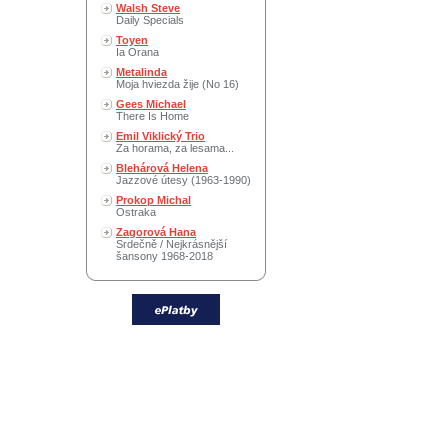
Walsh Steve
Daily Specials
Toyen
Ia Orana
Metalinda
Moja hviezda žije (No 16)
Gees Michael
There Is Home
Emil Viklický Trio
Za horama, za lesama...
Blehárová Helena
Jazzové útesy (1963-1990)
Prokop Michal
Ostraka
Zagorová Hana
Srdečně / Nejkrásnější
šansony 1968-2018