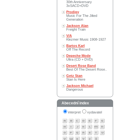
30th Anniversary
3xSACD+DVD
Prodigy
Music For The Jilted
Generation
Jackson Alan
Freight Train
V/A
Klezmer Music 1908-1927
Bartos Karl
Off The Record
Depeche Mode
Ultra (CD + DVD)
Desert Rose Band
Best Of The Desert Rose..
Getz Stan
Stan Is Here
Jackson Michael
Dangerous
Abecední index
interpret
vydavatel