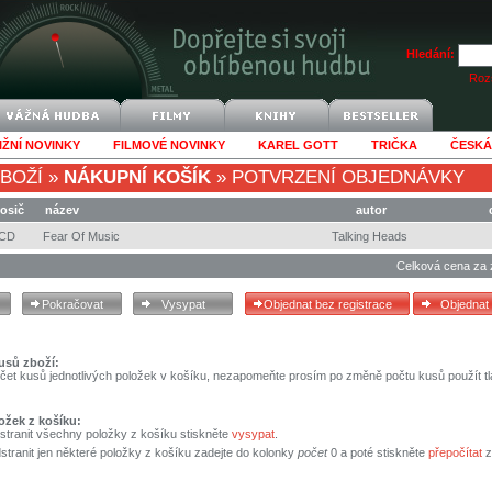
Hledání:
Rozš
IŽNÍ NOVINKY
FILMOVÉ NOVINKY
KAREL GOTT
TRIČKA
ČESKÁ
BOŽÍ
»
NÁKUPNÍ KOŠÍK
»
POTVRZENÍ OBJEDNÁVKY
osič
název
autor
CD
Fear Of Music
Talking Heads
Celková cena za 
usů zboží:
čet kusů jednotlivých položek v košíku, nezapomeňte prosím po změně počtu kusů použít tl
ožek z košíku:
stranit všechny položky z košíku stiskněte
vysypat
.
tranit jen některé položky z košíku zadejte do kolonky
počet
0 a poté stiskněte
přepočítat
z