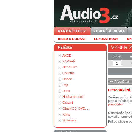
IHNED K DODÁNÍ
LUXUSNÍ BOXY
KN
VÝBĚR Z
Nabídka
AKCE
počet
n
KAMPAŇ
NOVINKY
Country
Dance
Pop
UPOZORNĚNÍ:
Rock
Hudba pro děti
Změna počtu k
pokud měníte po
Ostatní
přepočítat
.
Obaly CD, DVD, ...
Odstranění pol
Knihy
pokud chcete od
Suvenýry
Pokud chcete ods