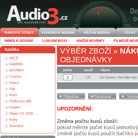
IHNED K DODÁNÍ
LUXUSNÍ BOXY
KNIŽNÍ NOVINKY
FILMOVÉ NOV
VÝBĚR ZBOŽÍ
»
NÁK
Nabídka
OBJEDNÁVKY
AKCE
KAMPAŇ
počet
nosič
název
NOVINKY
Country
CD
De Kamers Van Mijn Hart
Dance
Pop
Rock
Hudba pro děti
Ostatní
UPOZORNĚNÍ:
Obaly CD, DVD, ...
Knihy
Změna počtu kusů zboží:
Suvenýry
pokud měníte počet kusů jednotliv
změně počtu kusů použít tlačítko
p