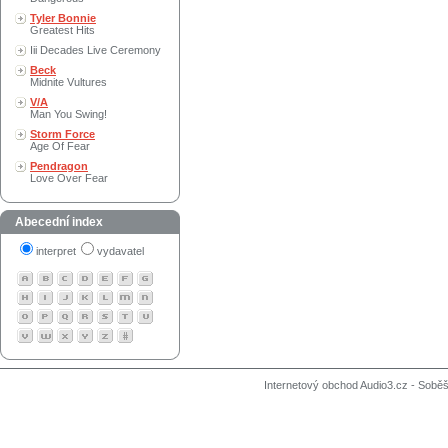
Tyler Bonnie
Greatest Hits
Iii Decades Live Ceremony
Beck
Midnite Vultures
V/A
Man You Swing!
Storm Force
Age Of Fear
Pendragon
Love Over Fear
Abecední index
interpret
vydavatel
Internetový obchod Audio3.cz - Soběši