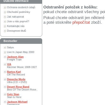
Důležité informace
Odstranění položek z košíku:
Ochrana osobních údajů
pokud chcete odstranit všechny po
Obchodní podmínky
Jak nakupovat
Pokud chcete odstranit jen někter
Jste u nás poprvé?
a poté stiskněte
přepočítat
zboží.
Kontaktujte nás
Dostupnost titulů
Bestseller
Satya
Live In Japan May 2000
Jackson Alan
Freight Train
V/A
Klezmer Music 1908-1927
Bartos Karl
Off The Record
Depeche Mode
Ultra (CD + DVD)
Desert Rose Band
Best Of The Desert Rose..
Getz Stan
Stan Is Here
Jackson Michael
Dangerous