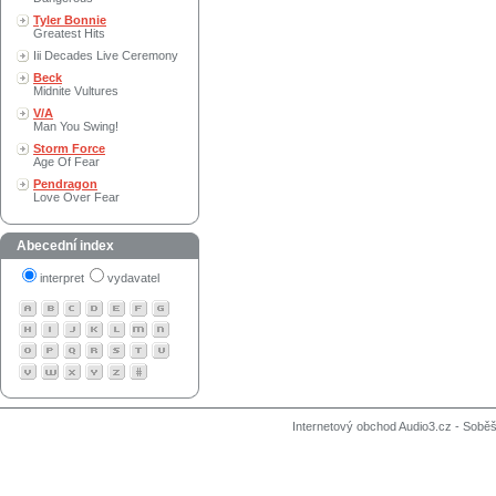
Tyler Bonnie
Greatest Hits
Iii Decades Live Ceremony
Beck
Midnite Vultures
V/A
Man You Swing!
Storm Force
Age Of Fear
Pendragon
Love Over Fear
Abecední index
interpret
vydavatel
Internetový obchod Audio3.cz - Soběši