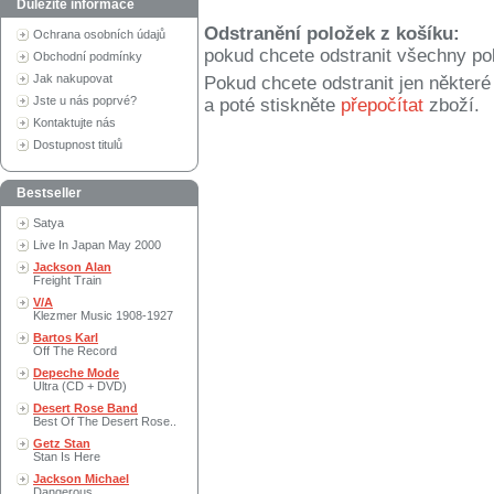
Důležité informace
Odstranění položek z košíku:
Ochrana osobních údajů
pokud chcete odstranit všechny po
Obchodní podmínky
Jak nakupovat
Pokud chcete odstranit jen někter
Jste u nás poprvé?
a poté stiskněte
přepočítat
zboží.
Kontaktujte nás
Dostupnost titulů
Bestseller
Satya
Live In Japan May 2000
Jackson Alan
Freight Train
V/A
Klezmer Music 1908-1927
Bartos Karl
Off The Record
Depeche Mode
Ultra (CD + DVD)
Desert Rose Band
Best Of The Desert Rose..
Getz Stan
Stan Is Here
Jackson Michael
Dangerous