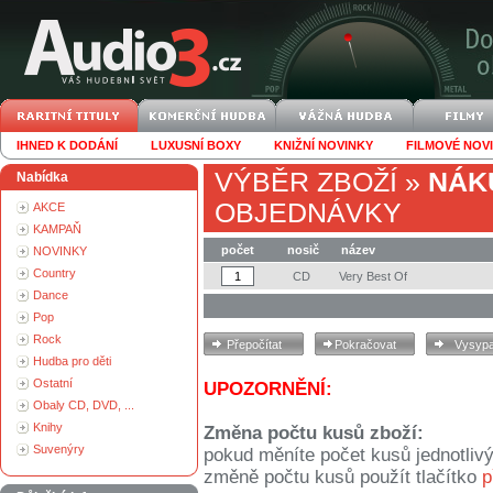
IHNED K DODÁNÍ
LUXUSNÍ BOXY
KNIŽNÍ NOVINKY
FILMOVÉ NOV
VÝBĚR ZBOŽÍ
»
NÁK
Nabídka
OBJEDNÁVKY
AKCE
KAMPAŇ
počet
nosič
název
NOVINKY
Country
CD
Very Best Of
Dance
Pop
Rock
Hudba pro děti
Ostatní
UPOZORNĚNÍ:
Obaly CD, DVD, ...
Knihy
Změna počtu kusů zboží:
Suvenýry
pokud měníte počet kusů jednotliv
změně počtu kusů použít tlačítko
p