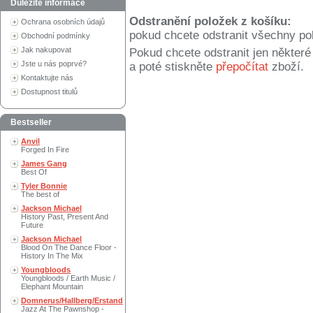
Důležité informace
Odstranění položek z košíku:
Ochrana osobních údajů
pokud chcete odstranit všechny po
Obchodní podmínky
Jak nakupovat
Pokud chcete odstranit jen někter
Jste u nás poprvé?
a poté stiskněte
přepočítat
zboží.
Kontaktujte nás
Dostupnost titulů
Bestseller
Anvil
Forged In Fire
James Gang
Best Of
Tyler Bonnie
The best of
Jackson Michael
History Past, Present And
Future
Jackson Michael
Blood On The Dance Floor -
History In The Mix
Youngbloods
Youngbloods / Earth Music /
Elephant Mountain
Domnerus/Hallberg/Erstand
Jazz At The Pawnshop -