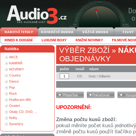
IHNED K DODÁNÍ
LUXUSNÍ BOXY
KNIŽNÍ NOVINKY
FILMOVÉ NOV
VÝBĚR ZBOŽÍ
»
NÁK
Nabídka
OBJEDNÁVKY
AKCE
KAMPAŇ
počet
nosič
název
NOVINKY
Country
CD
Getz / Gilberto
Dance
Pop
Rock
Hudba pro děti
Ostatní
UPOZORNĚNÍ:
Obaly CD, DVD, ...
Knihy
Změna počtu kusů zboží:
Suvenýry
pokud měníte počet kusů jednotliv
změně počtu kusů použít tlačítko
p