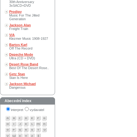
30th Anniversary
3xSACD+DVD
Prodigy
Music For The Jilted
Generation
Jackson Alan
Freight Train
V/A
Klezmer Music 1908-1927
Bartos Karl
Off The Record
Depeche Mode
Ultra (CD + DVD)
Desert Rose Band
Best Of The Desert Rose..
Getz Stan
Stan Is Here
Jackson Michael
Dangerous
Abecední index
interpret
vydavatel