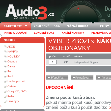
IHNED K DODÁNÍ
LUXUSNÍ BOXY
KNIŽNÍ NOVINKY
FILMOVÉ NOV
VÝBĚR ZBOŽÍ
»
NÁK
Nabídka
OBJEDNÁVKY
AKCE
KAMPAŇ
počet
nosič
název
NOVINKY
Country
CD
Independent Singles
Dance
Pop
Rock
Hudba pro děti
Ostatní
UPOZORNĚNÍ:
Obaly CD, DVD, ...
Knihy
Změna počtu kusů zboží:
Suvenýry
pokud měníte počet kusů jednotliv
změně počtu kusů použít tlačítko
p