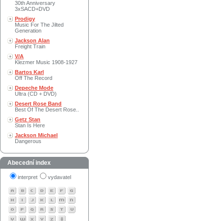
30th Anniversary
3xSACD+DVD
Prodigy
Music For The Jilted
Generation
Jackson Alan
Freight Train
V/A
Klezmer Music 1908-1927
Bartos Karl
Off The Record
Depeche Mode
Ultra (CD + DVD)
Desert Rose Band
Best Of The Desert Rose..
Getz Stan
Stan Is Here
Jackson Michael
Dangerous
Abecední index
interpret
vydavatel