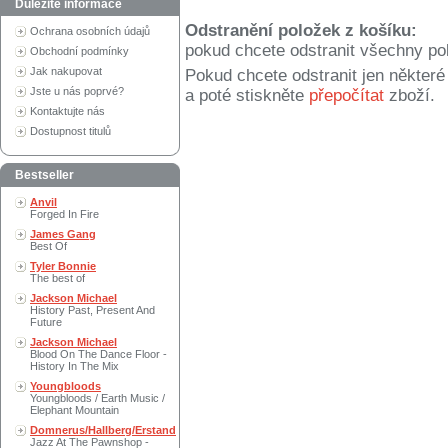
Důležité informace
Odstranění položek z košíku:
Ochrana osobních údajů
pokud chcete odstranit všechny po
Obchodní podmínky
Jak nakupovat
Pokud chcete odstranit jen někter
Jste u nás poprvé?
a poté stiskněte
přepočítat
zboží.
Kontaktujte nás
Dostupnost titulů
Bestseller
Anvil
Forged In Fire
James Gang
Best Of
Tyler Bonnie
The best of
Jackson Michael
History Past, Present And
Future
Jackson Michael
Blood On The Dance Floor -
History In The Mix
Youngbloods
Youngbloods / Earth Music /
Elephant Mountain
Domnerus/Hallberg/Erstand
Jazz At The Pawnshop -