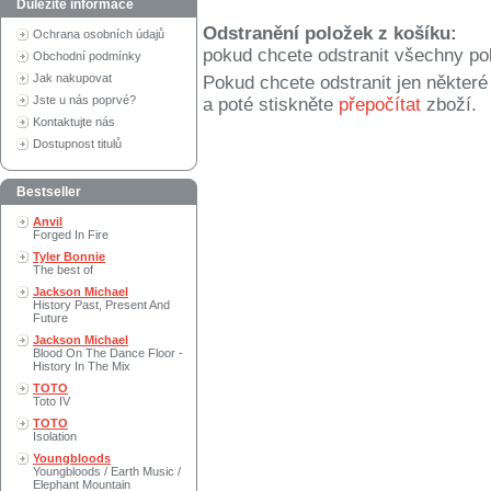
Důležité informace
Odstranění položek z košíku:
Ochrana osobních údajů
pokud chcete odstranit všechny po
Obchodní podmínky
Jak nakupovat
Pokud chcete odstranit jen někter
Jste u nás poprvé?
a poté stiskněte
přepočítat
zboží.
Kontaktujte nás
Dostupnost titulů
Bestseller
Anvil
Forged In Fire
Tyler Bonnie
The best of
Jackson Michael
History Past, Present And
Future
Jackson Michael
Blood On The Dance Floor -
History In The Mix
TOTO
Toto IV
TOTO
Isolation
Youngbloods
Youngbloods / Earth Music /
Elephant Mountain