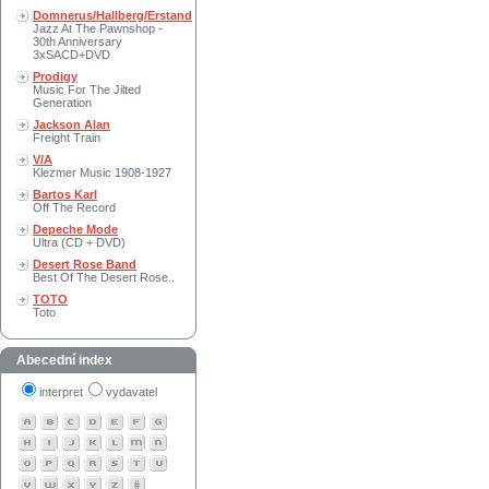
Domnerus/Hallberg/Erstand
Jazz At The Pawnshop -
30th Anniversary
3xSACD+DVD
Prodigy
Music For The Jilted
Generation
Jackson Alan
Freight Train
V/A
Klezmer Music 1908-1927
Bartos Karl
Off The Record
Depeche Mode
Ultra (CD + DVD)
Desert Rose Band
Best Of The Desert Rose..
TOTO
Toto
Abecední index
interpret
vydavatel