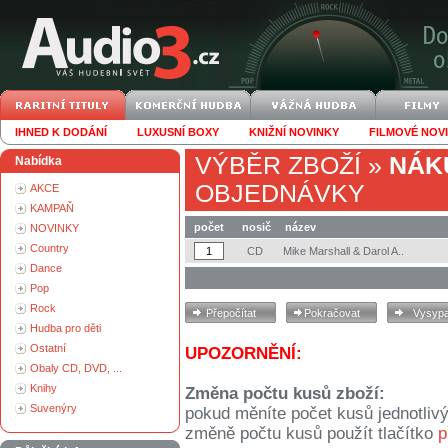
IHNED K DODÁNÍ
LUXUSNÍ BOXY
KNIŽNÍ NOVINKY
FILMOVÉ NOV
VÝBĚR ZBOŽÍ
»
NÁK
Nabídka
OBJEDNÁVKY
AKCE
KAMPAŇ
počet
nosič
název
NOVINKY
Country
CD
Mike Marshall & Darol A..
Dance
Pop
Rock
Hudba pro děti
Ostatní
UPOZORNĚNÍ:
Obaly CD, DVD, ...
Knihy
Změna počtu kusů zboží:
Suvenýry
pokud měníte počet kusů jednotliv
změně počtu kusů použít tlačítko
p