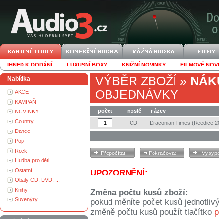
IHNED K DODÁNÍ
LUXUSNÍ BOXY
KNIŽNÍ NOVINKY
FILMOVÉ NOV
VÝBĚR ZBOŽÍ
»
NÁK
Nabídka
OBJEDNÁVKY
AKCE
KAMPAŇ
počet
nosič
název
NOVINKY
Country
CD
Draconian Times (Reedice 2
Dance
Pop
Rock
Hudba pro děti
Ostatní
UPOZORNĚNÍ:
Obaly CD, DVD, ...
Knihy
Změna počtu kusů zboží:
Suvenýry
pokud měníte počet kusů jednotliv
změně počtu kusů použít tlačítko
p