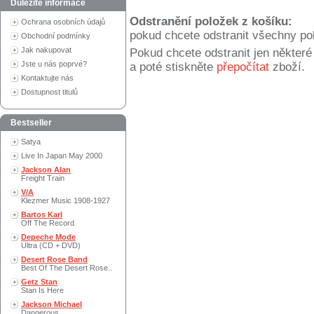
Důležité informace
Odstranění položek z košíku:
Ochrana osobních údajů
pokud chcete odstranit všechny po
Obchodní podmínky
Jak nakupovat
Pokud chcete odstranit jen někter
Jste u nás poprvé?
a poté stiskněte
přepočítat
zboží.
Kontaktujte nás
Dostupnost titulů
Bestseller
Satya
Live In Japan May 2000
Jackson Alan
Freight Train
V/A
Klezmer Music 1908-1927
Bartos Karl
Off The Record
Depeche Mode
Ultra (CD + DVD)
Desert Rose Band
Best Of The Desert Rose..
Getz Stan
Stan Is Here
Jackson Michael
Dangerous