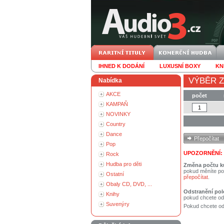
IHNED K DODÁNÍ
LUXUSNÍ BOXY
KN
VÝBĚR Z
Nabídka
AKCE
počet
KAMPAŇ
NOVINKY
Country
Dance
Pop
UPOZORNĚNÍ:
Rock
Hudba pro děti
Změna počtu k
pokud měníte po
Ostatní
přepočítat
.
Obaly CD, DVD, ...
Odstranění pol
Knihy
pokud chcete od
Suvenýry
Pokud chcete ods