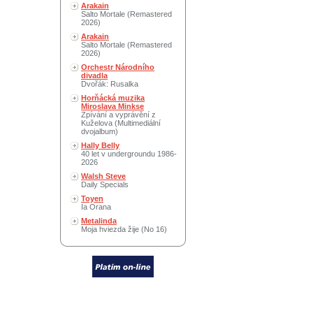
Arakain
Salto Mortale (Remastered
2026)
Arakain
Salto Mortale (Remastered
2026)
Orchestr Národního
divadla
Dvořák: Rusalka
Horňácká muzika
Miroslava Minkse
Zpívání a vyprávění z
Kuželova (Multimediální
dvojalbum)
Hally Belly
40 let v undergroundu 1986-
2026
Walsh Steve
Daily Specials
Toyen
Ia Orana
Metalinda
Moja hviezda žije (No 16)