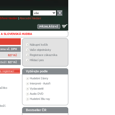
ířené hledání
|
Abecední hledání
 A SLOVENSKÁ HUDBA
Nákupní košík
cena vč. DPH
Vaše objednávky
Registrace zákazníka
827 Kč
Hlídací pes
zboží:
827 Kč
Vybírejte podle
Hudební žánry
Interpreti - Autoři
ačítko
Vydavatelé
Audio DVD
Hudební Blu-ray
boží.
Bestseller ČR