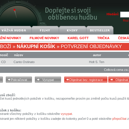
Hledání:
Rozš
IŽNÍ NOVINKY
FILMOVÉ NOVINKY
KAREL GOTT
TRIČKA
ČESKÁ
BOŽÍ
»
NÁKUPNÍ KOŠÍK
»
POTVRZENÍ OBJEDNÁVKY
nosič
název
autor
CD
Canto Ostinato
Holt S. Ten
Celková cena za 
usů zboží:
čet kusů jednotlivých položek v košíku, nezapomeňte prosím po změně počtu kusů použít tl
ožek z košíku:
stranit všechny položky z košíku stiskněte
vysypat
.
tranit jen některé položky z košíku zadejte do kolonky
počet
0 a poté stiskněte
přepočítat
z