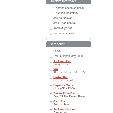
Důležité informace
Ochrana osobních údajů
Obchodní podmínky
Jak nakupovat
Jste u nás poprvé?
Kontaktujte nás
Dostupnost titulů
Bestseller
Satya
Live In Japan May 2000
Jackson Alan
Freight Train
V/A
Klezmer Music 1908-1927
Bartos Karl
Off The Record
Depeche Mode
Ultra (CD + DVD)
Desert Rose Band
Best Of The Desert Rose..
Getz Stan
Stan Is Here
Jackson Michael
Dangerous