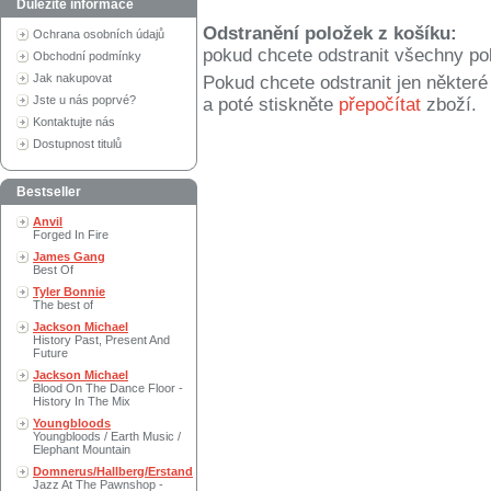
Důležité informace
Odstranění položek z košíku:
Ochrana osobních údajů
pokud chcete odstranit všechny po
Obchodní podmínky
Jak nakupovat
Pokud chcete odstranit jen někter
Jste u nás poprvé?
a poté stiskněte
přepočítat
zboží.
Kontaktujte nás
Dostupnost titulů
Bestseller
Anvil
Forged In Fire
James Gang
Best Of
Tyler Bonnie
The best of
Jackson Michael
History Past, Present And
Future
Jackson Michael
Blood On The Dance Floor -
History In The Mix
Youngbloods
Youngbloods / Earth Music /
Elephant Mountain
Domnerus/Hallberg/Erstand
Jazz At The Pawnshop -