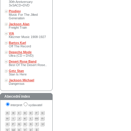
30th Anniversary
3xSACD+DVD
Prodigy
Music For The Jilted
Generation
Jackson Alan
Freight Train
V/A
Klezmer Music 1908-1927
Bartos Karl
Off The Record
Depeche Mode
Ultra (CD + DVD)
Desert Rose Band
Best Of The Desert Rose..
Getz Stan
Stan Is Here
Jackson Michael
Dangerous
Abecední index
interpret
vydavatel