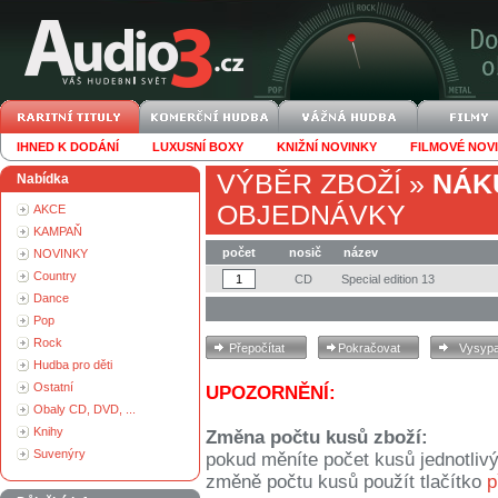
IHNED K DODÁNÍ
LUXUSNÍ BOXY
KNIŽNÍ NOVINKY
FILMOVÉ NOV
VÝBĚR ZBOŽÍ
»
NÁK
Nabídka
OBJEDNÁVKY
AKCE
KAMPAŇ
počet
nosič
název
NOVINKY
Country
CD
Special edition 13
Dance
Pop
Rock
Hudba pro děti
Ostatní
UPOZORNĚNÍ:
Obaly CD, DVD, ...
Knihy
Změna počtu kusů zboží:
Suvenýry
pokud měníte počet kusů jednotliv
změně počtu kusů použít tlačítko
p