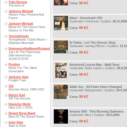
Tyler Bonnie
99 Kč
Cena:
The best of
Jackson Michael
History Past, Present And
Future
Akon - Konvicted / RV
Vydavatel:
Universal
| Vydáno:
20.11.200
Jackson Michael
Blood On The Dance Floor -
99 Kč
Cena:
History In The Mix
Youngbloods
Youngbloods / Earth Music /
Al Tarba - Let The Ghosts Sing
Elephant Mountain
Vydavatel:
Jarring Effects
| Vydáno:
13.1
Domnerus/Hallberg/Erstand
Jazz At The Pawnshop -
99 Kč
Cena:
30th Anniversary
3xSACD+DVD
Prodigy
Alcottová Louisa May - Malé ženy
Music For The Jilted
Vydavatel:
Naše vojsko
| Vydáno:
26.9.2
Generation
99 Kč
Cena:
Jackson Alan
Freight Train
V/A
Allah Jus - All Fates Have Changed
Klezmer Music 1908-1927
Vydavatel:
Babygrande
| Vydáno:
20.5.20
Bartos Karl
99 Kč
Cena:
Off The Record
Depeche Mode
Ultra (CD + DVD)
Arcana XXII - This Burning Darkness
Desert Rose Band
Vydavatel:
Alive
| Vydáno:
19.5.2003
Best Of The Desert Rose..
99 Kč
Cena:
Getz Stan
Stan Is Here