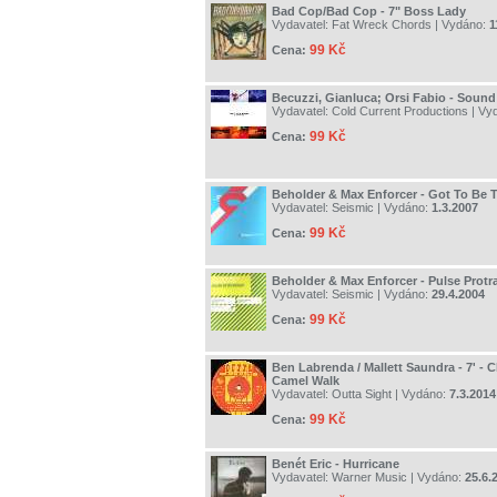
Bad Cop/Bad Cop - 7" Boss Lady
Vydavatel:
Fat Wreck Chords
| Vydáno:
1
99 Kč
Cena:
Becuzzi, Gianluca; Orsi Fabio - Soun
Vydavatel:
Cold Current Productions
| Vy
99 Kč
Cena:
Beholder & Max Enforcer - Got To Be 
Vydavatel:
Seismic
| Vydáno:
1.3.2007
99 Kč
Cena:
Beholder & Max Enforcer - Pulse Protr
Vydavatel:
Seismic
| Vydáno:
29.4.2004
99 Kč
Cena:
Ben Labrenda / Mallett Saundra - 7' - 
Camel Walk
Vydavatel:
Outta Sight
| Vydáno:
7.3.2014
99 Kč
Cena:
Benét Eric - Hurricane
Vydavatel:
Warner Music
| Vydáno:
25.6.