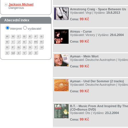
Jackson Michael
Dangerous
Armstrong Craig - Space Between Us
Vydavatel:
Virgi
| Vydáno:
19.8.2013
99 Kč
Cena:
Abecední index
interpret
vydavatel
Atreyu - Curse
Vydavatel:
Victory
| Vydáno:
29.6.2004
99 Kč
Cena:
Ayman - Mein Wort
Vydavatel:
Deutsche Austrophon
| Vydán
99 Kč
Cena:
Ayman - Und Der Sommer (2 tracks)
Vydavatel:
Deutsche Austrophon
| Vydán
99 Kč
Cena:
B.T. - Music From And Inspired By The
(CD+Bonus DVD)
Vydavatel:
Dts
| Vydáno:
23.2.2004
99 Kč
Cena: