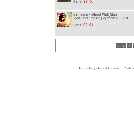
99 Kč
Cena:
Benjamin - Ghost With Skin
Vydavatel:
Pop Up
| Vydáno:
25.1.2013
99 Kč
Cena:
1
2
3
Internetový obchod Audio3.cz - Soběši