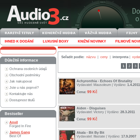
IHNED K DODÁNÍ
LUXUSNÍ BOXY
KNIŽNÍ NOVINKY
FILMOVÉ NOV
Seřadit podle:
názvu
|
ceny
|
interpreta
|
vyda
Důležité informace
1
2
3
Ochrana osobních údajů
Obchodní podmínky
Achyronthia - Echoes Of Brutality
Jak nakupovat
Vydavatel:
Mausoleum
| Vydáno:
1.4.2011
Jste u nás poprvé?
99 Kč
Cena:
Kontaktujte nás
Dostupnost titulů
Aiden - Disguises
Vydavatel:
Victory
| Vydáno:
28.3.2011
Bestseller
99 Kč
Cena:
Anvil
Forged In Fire
James Gang
Akala - Bit By Bit
Best Of
Vydavatel:
Illastate
| Vydáno:
17.9.2007