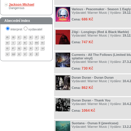
Jackson Michael
Dangerous
Various - Peacemaker - Season 1 Eagly
Vydavatel:
Warner Music
| Vydáno:
19.12
686 Kč
Cena:
Abecední index
interpret
vydavatel
Zilgi - Longlegs (Red & Black Marble)
Vydavatel:
Warner Music
| Vydáno:
19.12
747 Kč
Cena:
Currents - All The Follows (Limited bl
splatter vinyl)
Vydavatel:
Warner Music
| Vydáno:
27.3.
730 Kč
Cena:
Duran Duran - Duran Duran
Vydavatel:
Warner Music
| Vydáno:
10.4.
862 Kč
Cena:
Duran Duran - Thank You
Vydavatel:
Warner Music
| Vydáno:
10.4.
1064 Kč
Cena:
Suotana - Ounas II (jewelcase)
Vydavatel:
Warner Music
| Vydáno:
13.2.