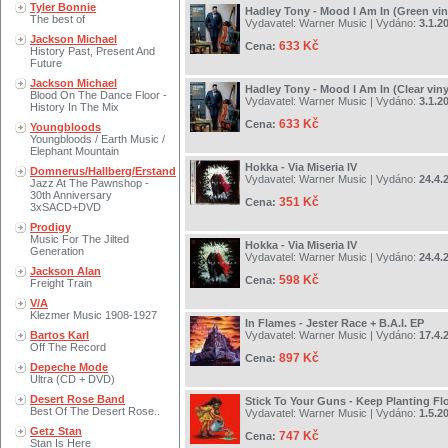
Tyler Bonnie
Hadley Tony - Mood I Am In (Green vin
The best of
Vydavatel:
Warner Music
| Vydáno:
3.1.2
Jackson Michael
633 Kč
Cena:
History Past, Present And
Future
Jackson Michael
Hadley Tony - Mood I Am In (Clear viny
Blood On The Dance Floor -
Vydavatel:
Warner Music
| Vydáno:
3.1.2
History In The Mix
633 Kč
Cena:
Youngbloods
Youngbloods / Earth Music /
Elephant Mountain
Hokka - Via Miseria IV
Domnerus/Hallberg/Erstand
Vydavatel:
Warner Music
| Vydáno:
24.4.
Jazz At The Pawnshop -
30th Anniversary
351 Kč
Cena:
3xSACD+DVD
Prodigy
Music For The Jilted
Hokka - Via Miseria IV
Generation
Vydavatel:
Warner Music
| Vydáno:
24.4.
Jackson Alan
598 Kč
Cena:
Freight Train
V/A
Klezmer Music 1908-1927
In Flames - Jester Race + B.A.I. EP
Bartos Karl
Vydavatel:
Warner Music
| Vydáno:
17.4.
Off The Record
897 Kč
Cena:
Depeche Mode
Ultra (CD + DVD)
Desert Rose Band
Stick To Your Guns - Keep Planting Fl
Best Of The Desert Rose..
Vydavatel:
Warner Music
| Vydáno:
1.5.2
Getz Stan
747 Kč
Cena:
Stan Is Here