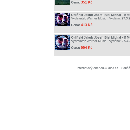
351 Kč
Cena:
Orliňski Jakub Józef; Biel Michał - If 
Vydavatel:
Warner Music
| Vydáno:
27.3.
413 Kč
Cena:
Orliňski Jakub Józef; Biel Michał - If 
Vydavatel:
Warner Music
| Vydáno:
27.3.
554 Kč
Cena:
Internetový obchod Audio3.cz - Soběši