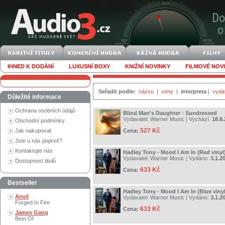
IHNED K DODÁNÍ
LUXUSNÍ BOXY
KNIŽNÍ NOVINKY
FILMOVÉ NOV
Seřadit podle:
názvu
|
ceny
|
interpreta
|
vyda
Důležité informace
Ochrana osobních údajů
Blind Man's Daughter - Sundressed
Vydavatel:
Warner Music
| Vychází:
18.8
Obchodní podmínky
527 Kč
Jak nakupovat
Cena:
Jste u nás poprvé?
Kontaktujte nás
Hadley Tony - Mood I Am In (Red vinyl
Vydavatel:
Warner Music
| Vydáno:
3.1.2
Dostupnost titulů
633 Kč
Cena:
Bestseller
Hadley Tony - Mood I Am In (Blue vinyl
Anvil
Vydavatel:
Warner Music
| Vydáno:
3.1.2
Forged In Fire
633 Kč
Cena:
James Gang
Best Of